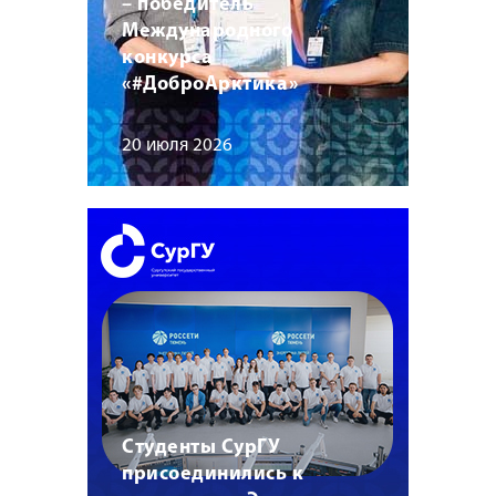
– победитель
Международного
конкурса
«#ДоброАрктика»
20 июля 2026
Студенты СурГУ
присоединились к