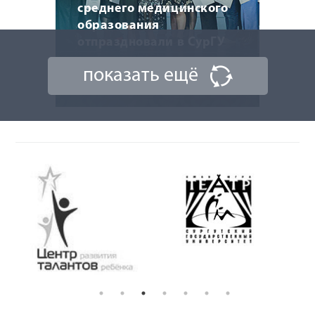
среднего медицинского
образования
отпраздновали в СурГУ
показать ещё
22 мая 2026