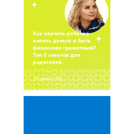
Как научить ребенка
копить деньги и быть
финансово грамотным?
Топ-5 советов для
родителей.
23 июля 2026