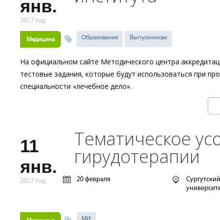
янв.
2017 год
Образование
Выпускникам
Медицина
На официальном сайте Методического центра аккредитац
тестовые задания, которые будут использоваться при про
специальности «лечебное дело».
Тематическое ус
11
гирудотерапии
янв.
20 февраля
Сургутски
2017 год
университе
МИ