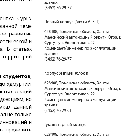
здания:
(3462) 76-29-77
ентка СурГУ
Первый корпус (блоки А, Б, Г)
 данной теме
628408, Тюменская область, Ханты-
вое развитие
Мансийский автономный округ - Югра, г.
ологической и
Сургут, ул. Энергетиков, 22
. В статьях
Комендант/инженер по эксплуатации
здания:
е территорий
(3462) 76-29-77
Корпус УНИКИТ (блок В)
 студентов,
 до Удмуртии,
628408, Тюменская область, Ханты-
Мансийский автономный округ - Югра, г.
нство секций
Сургут, ул. Энергетиков, 22
дсекциям, но
Комендант/инженер по эксплуатации
здания:
мках данной
(3462) 76-29-61
иал не только
 инноваций и
Гуманитарный корпус
и определить
628408, Тюменская область, Ханты-