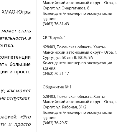
Мансийский автономный округ - Югра, г.
Сургут, ул. Энергетиков, 8
ды ХМАО-Югры
Комендант/инженер по эксплуатации
здания:
(3462) 76-31-43
 может стать
тельности, а
СК "Дружба"
ентка.
628403, Тюменская область, Ханты-
Мансийский автономный округ - Югра, г.
 компетенции
Сургут, ул. 50 лет ВЛКСМ, 9А
вать большие
Комендант/инженер по эксплуатации
здания:
ции и просто
(3462) 76-31-17
Общежитие № 1
е, как может
не отпускает,
628403, Тюменская область, Ханты-
Мансийский автономный округ - Югра, г.
Сургут, ул. Рабочая, 31/2
Комендант/инженер по эксплуатации
графией:
«Это
здания:
сти и просто
(3462) 76-29-51