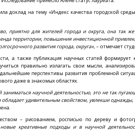
Исследование принесло Алене статус лауреата.
вила доклад на тему «Индекс качества городской сре
иво, приятно для жителей города и округа, она так же
енда территории, повышения инвестиционной привлека
олгосрочного развития города, округа»
, – отмечает студ
ности, а также публикация научных статей формирует
аучиться правильно излагать свои мысли, анализиро
дальнейшие перспективы развития проблемной ситуа
ового даже в знакомых областях.
 заниматься научной деятельностью, это не так пугающ
ка обладает удивительным свойством, увлекши однажды, 
ена.
чеством – рисованием, росписью по дереву и фото
ь новые креативные подходы и в научной деятельно