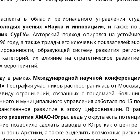
аспекта в области регионального управления студ
молодых ученых «Наука и инновации»
, и также по
ник СурГУ»
. Авторский подход опирался на устойчи
96 году, а также триады его ключевых показателей: эк
ированности, образующей систему развития региона
 категорий, их влияние на стратегическое развити
х мероприятий.
оду в рамках
Международной научной конференции
1»
. География участников распространилась от Москвы
ввиду ограничений, связанных с пандемией, больши
нного и муниципального управления работала по 15 по
транственное развитие в эпоху цифровизации. В ра
ого развития ХМАО-Югры
, ведь у округа есть потенц
ание позволило сделать выводы о Югре как о центре
ны зоны Арктики, а также выделить возможные риски 