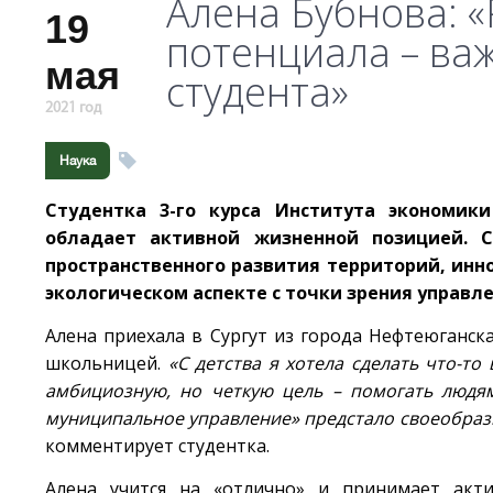
Алена Бубнова: 
19
потенциала – ва
мая
студента»
2021 год
Наука
Студентка 3-го курса Института экономики
обладает активной жизненной позицией. С
пространственного развития территорий, инн
экологическом аспекте с точки зрения управл
Алена приехала в Сургут из города Нефтеюганск
школьницей.
«С детства я хотела сделать что-т
амбициозную, но четкую цель – помогать людям
муниципальное управление» предстало своеобразн
комментирует студентка.
Алена учится на «отлично» и принимает акти