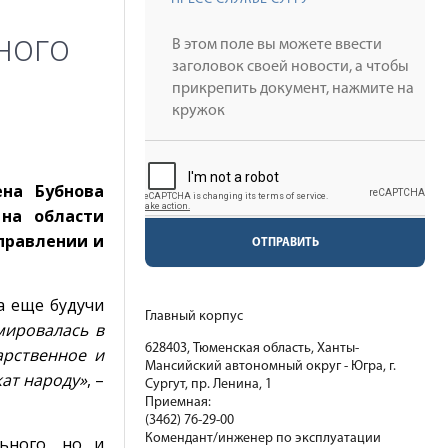
ного
ена Бубнова
на области
правлении и
ОТПРАВИТЬ
а еще будучи
Главный корпус
мировалась в
628403, Тюменская область, Ханты-
арственное и
Мансийский автономный округ - Югра, г.
ат народу»
, –
Сургут, пр. Ленина, 1
Приемная:
(3462) 76-29-00
Комендант/инженер по эксплуатации
ьного, но и