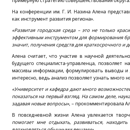
примерную стратегию совершенствования округа. 
На конференции им. Г. И. Назина Алена предста
как инструмент развития региона».
«Развитая городская среда – это не только крас
эффективным инструментом для формирования бр
значит, получения средств для краткосрочного и д
Алена считает, что участие в научной деятель
будущего специалиста-управленца, позволяет н
массивы информации, формулировать выводы и 
интересно, ведь анализ позволяет узнать много н
«Университет и кафедра дают много возможностей
показаться на первый взгляд. На самом деле, нау
задавая новые вопросы»
, – прокомментировала Ал
В повседневной жизни Алена увлекается твор
помогает мне отдыхать, развиваться, находит
вдохновляться обычными вещами»
.