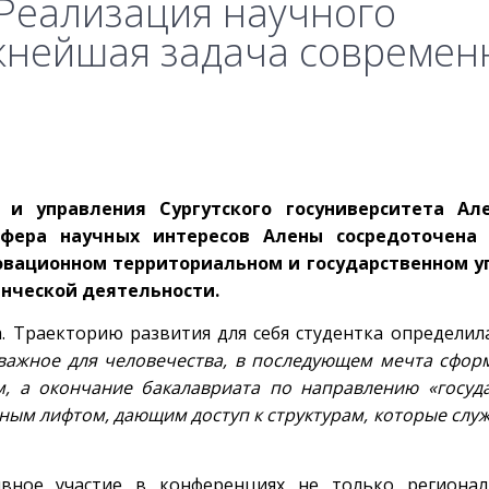
«Реализация научного
жнейшая задача современ
 и управления Сургутского госуниверситета Ал
фера научных интересов Алены сосредоточена 
овационном территориальном и государственном у
енческой деятельности.
а. Траекторию развития для себя студентка определил
о важное для человечества, в последующем мечта сфор
, а окончание бакалавриата по направлению «госуд
ым лифтом, дающим доступ к структурам, которые служ
вное участие в конференциях не только регионал