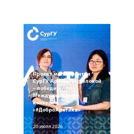
Проект магистрантки
СурГУ Арины Поспеловой
– победитель
Международного
конкурса
«#ДоброАрктика»
20 июля 2026