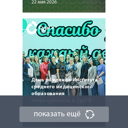
22 мая 2026
День рождения Института
среднего медицинского
образования
отпраздновали в СурГУ
показать ещё
22 мая 2026