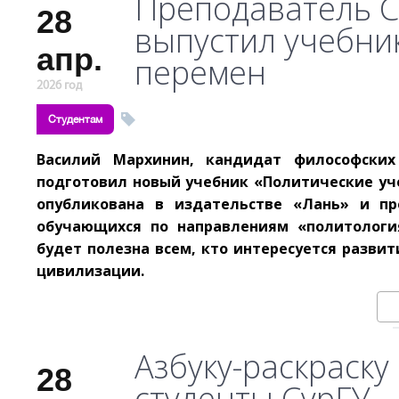
Преподаватель С
28
выпустил учебник
апр.
перемен
2026 год
Студентам
Василий Мархинин, кандидат философских
подготовил новый учебник «Политические уче
опубликована в издательстве «Лань» и пр
обучающихся по направлениям «политологи
будет полезна всем, кто интересуется разви
цивилизации.
Азбуку-раскраск
28
студенты СурГУ