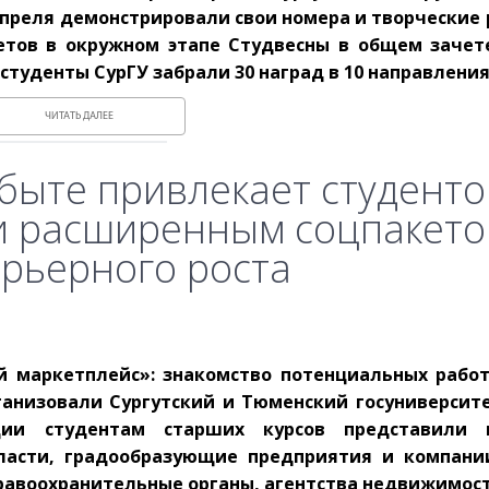
 апреля демонстрировали свои номера и творческие 
етов в окружном этапе Студвесны в общем зачет
 студенты СурГУ забрали 30 наград в 10 направления
ЧИТАТЬ ДАЛЕЕ
сбыте привлекает студенто
и расширенным соцпакето
рьерного роста
 маркетплейс»: знакомство потенциальных рабо
ганизовали Сургутский и Тюменский госуниверсит
ации студентам старших курсов представили 
ласти, градообразующие предприятия и компани
правоохранительные органы, агентства недвижимост