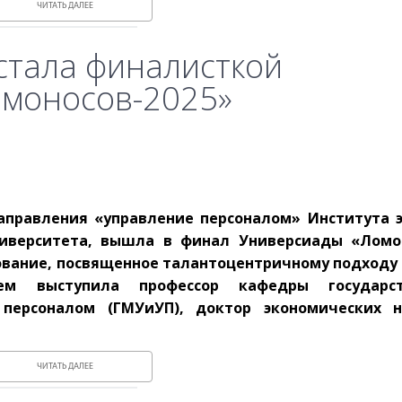
ЧИТАТЬ ДАЛЕЕ
стала финалисткой
омоносов-2025»
направления «управление персоналом» Института 
ниверситета, вышла в финал Универсиады «Ломон
ование, посвященное талантоцентричному подходу 
ем выступила профессор кафедры государс
персоналом (ГМУиУП), доктор экономических н
ЧИТАТЬ ДАЛЕЕ