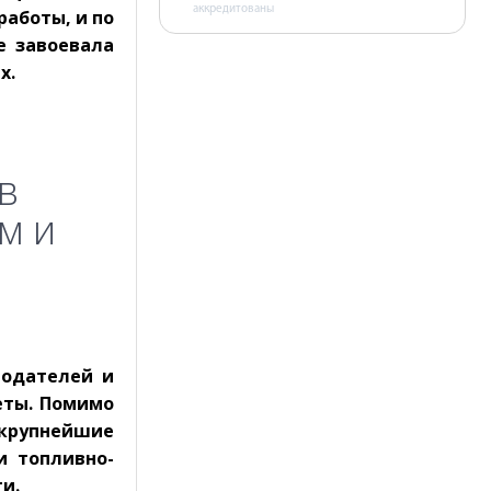
аккредитованы
работы, и по
е завоевала
х.
в
м и
тодателей и
еты. Помимо
крупнейшие
и топливно-
и.