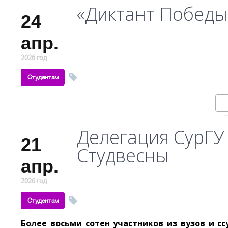
«Диктант Победы
24
апр.
2026 год
Студентам
Делегация СурГУ
21
Студвесны
апр.
2026 год
Студентам
Более восьми сотен участников из вузов и сс