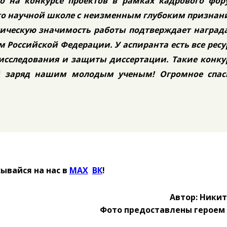
о на конкурсе проектов в рамках кадрового фор
 его научной школе с неизменным глубоким призна
тическую значимость работы подтверждает наград
м Российской Федерации. У аспиранта есть все рес
 исследования и защиты диссертации. Такие конк
 заряд нашим молодым ученым! Огромное спас
ывайся на нас в
MAX
Ӏ
ВК
!
Автор: Ники
Фото предоставлены героем