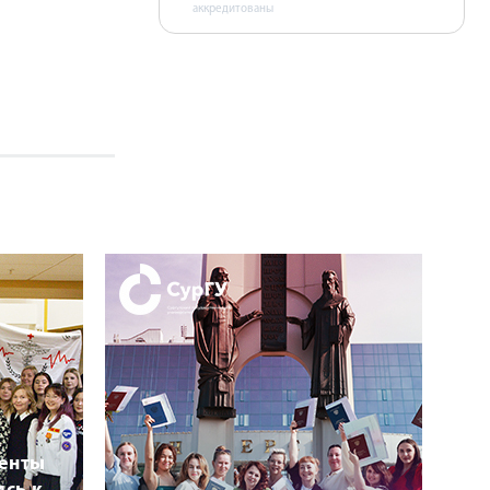
аккредитованы
денты