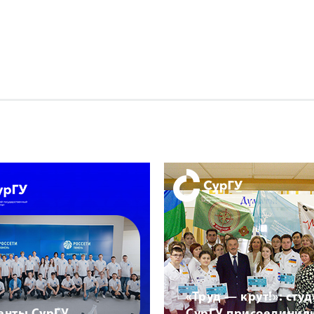
«Труд — крут!»: сту