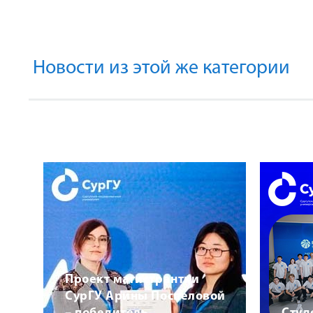
Новости из этой же категории
Проект магистрантки
СурГУ Арины Поспеловой