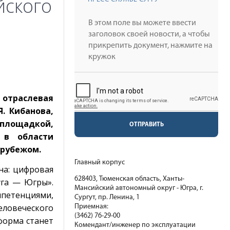
йского
 отраслевая
. Кибанова,
 площадкой,
ОТПРАВИТЬ
 в области
 рубежом.
Главный корпус
на: цифровая
628403, Тюменская область, Ханты-
уга — Югры».
Мансийский автономный округ - Югра, г.
петенциями,
Сургут, пр. Ленина, 1
еловеческого
Приемная:
(3462) 76-29-00
тформа станет
Комендант/инженер по эксплуатации