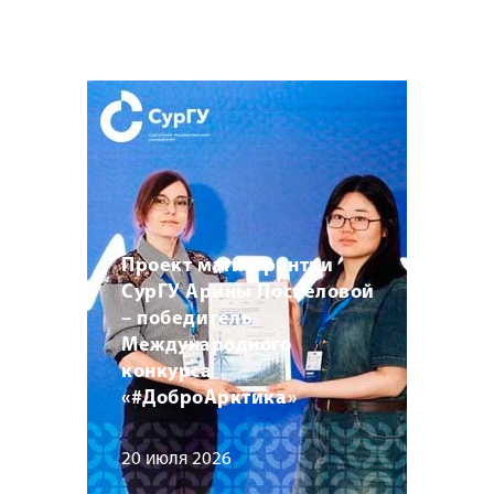
Проект магистрантки
СурГУ Арины Поспеловой
– победитель
Международного
конкурса
«#ДоброАрктика»
20 июля 2026