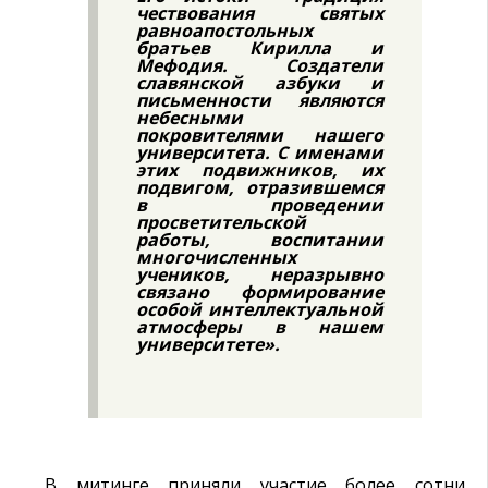
чествования святых
равноапостольных
братьев Кирилла и
Мефодия. Создатели
славянской азбуки и
письменности являются
небесными
покровителями нашего
университета. С именами
этих подвижников, их
подвигом, отразившемся
в проведении
просветительской
работы, воспитании
многочисленных
учеников, неразрывно
связано формирование
особой интеллектуальной
атмосферы в нашем
университете».
В митинге приняли участие более сотни