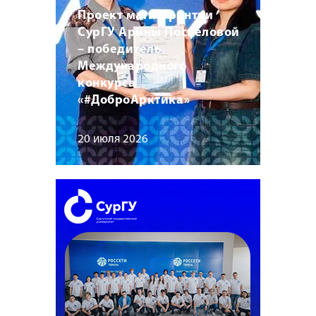
Проект магистрантки
СурГУ Арины Поспеловой
– победитель
Международного
конкурса
«#ДоброАрктика»
20 июля 2026