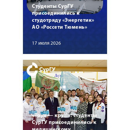
Студенты СурГУ
присоединились к
студотряду «Энергетик»
АО «Россети Тюмень»
17 июля 2026
«Труд — крут!»: студенты
СурГУ присоединились к
медицинскому