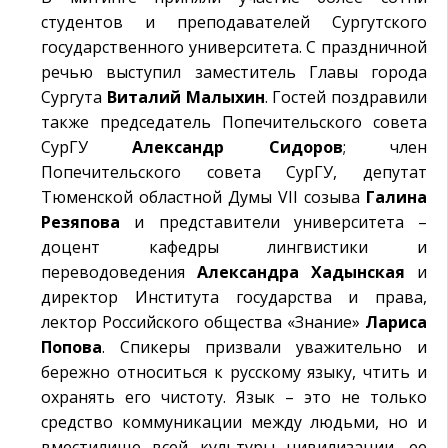
студентов и преподавателей Сургутского
государственного университета. С праздничной
речью выступил заместитель Главы города
Сургута
Виталий Малыхин
. Гостей поздравили
также председатель Попечительского совета
СурГУ
Александр Сидоров
; член
Попечительского совета СурГУ, депутат
Тюменской областной Думы VII созыва
Галина
Резяпова
и представители университета –
доцент кафедры лингвистики и
переводоведения
Александра Хадынская
и
директор Института государства и права,
лектор Российского общества «Знание»
Лариса
Попова
. Спикеры призвали уважительно и
бережно относиться к русскому языку, чтить и
охранять его чистоту. Язык – это не только
средство коммуникации между людьми, но и
вместилище всей культуры цивилизации, ее