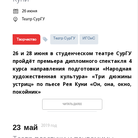
26 июня
Театр СурГУ
Театр СурГУ
ИГОиС
Творчество
26 и 28 июня в студенческом театре СурГУ
пройдёт премьера дипломного спектакля 4
курса направления подготовки «Народная
художественная культура» «Три дюжины
устриц» по пьесе Рея Куни «Он, она, окно,
покойник»
ЧИТАТЬ ДАЛЕЕ
23
май
2019 год