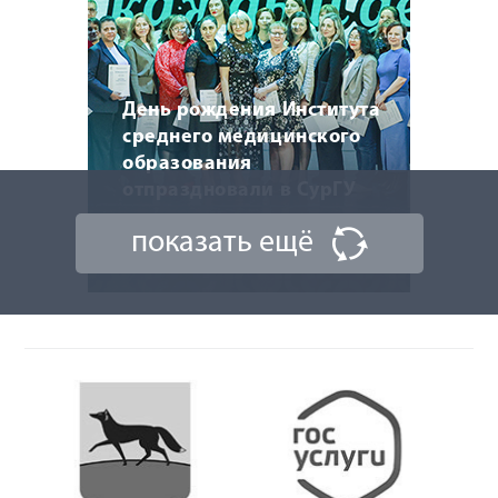
День рождения Института
среднего медицинского
образования
отпраздновали в СурГУ
показать ещё
22 мая 2026