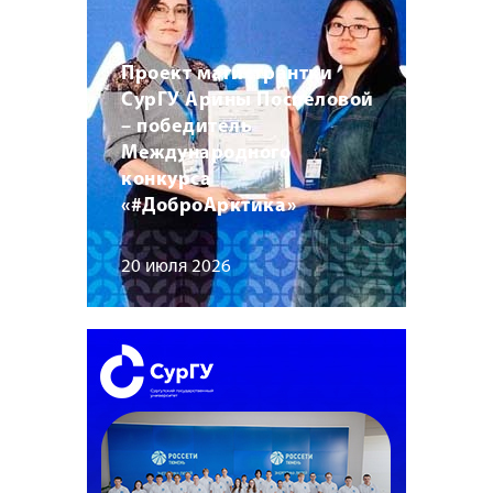
Проект магистрантки
СурГУ Арины Поспеловой
– победитель
Международного
конкурса
«#ДоброАрктика»
20 июля 2026