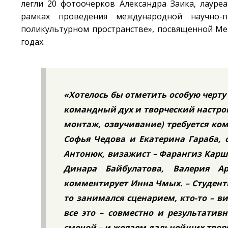
легли 20 фотоочерков Александра Заика, лауре
рамках проведения международной научно-
поликультурном пространстве», посвященной Ме
годах.
«Хотелось бы отметить особую черту 
командный дух и творческий настрой
монтаж, озвучивание) требуется ком
Софья Чедова и Екатерина Гараба, 
Антонюк, визажист – Фарангиз Карш
Динара Байбулатова, Валерия А
комментирует Инна Чмых. – Студенты
то занимался сценарием, кто-то – в
все это – совместно и результати
сменой – и желаем дальнейших творч