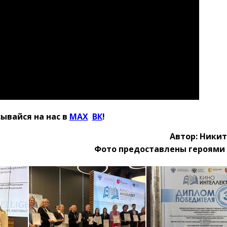
ывайся на нас в
MAX
Ӏ
ВК
!
Автор: Ники
Фото предоставлены героями