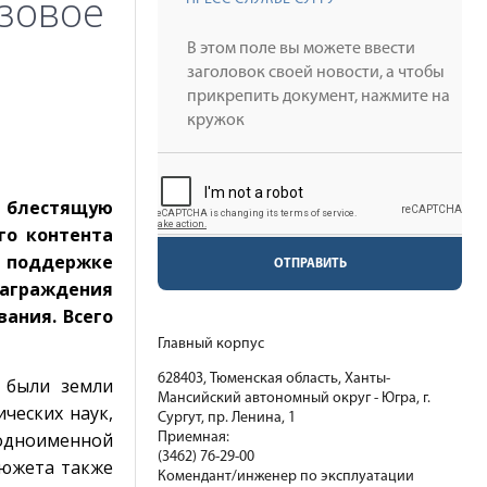
изовое
т блестящую
го контента
 поддержке
ОТПРАВИТЬ
награждения
ания. Всего
Главный корпус
628403, Тюменская область, Ханты-
 были земли
Мансийский автономный округ - Югра, г.
ических наук,
Сургут, пр. Ленина, 1
 одноименной
Приемная:
(3462) 76-29-00
сюжета также
Комендант/инженер по эксплуатации