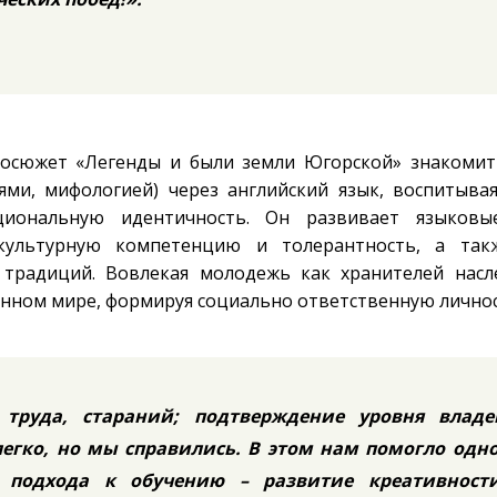
еосюжет «Легенды и были земли Югорской» знакомит
ями, мифологией) через английский язык, воспитыва
ациональную идентичность. Он развивает языков
жкультурную компетенцию и толерантность, а так
традиций. Вовлекая молодежь как хранителей насл
енном мире, формируя социально ответственную личнос
 труда, стараний; подтверждение уровня владе
егко, но мы справились. В этом нам помогло одн
о подхода к обучению – развитие креативност