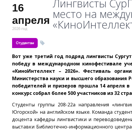
Лингвисты СурГ
16
место на межд
апреля
«КиноИнтеллек
2026 год
Студентам
Вот уже третий год подряд лингвисты Сургу
победу в международном кинофестивале уче
«КиноИнтеллект – 2026». Фестиваль орга
Министерства науки и высшего образования 
победителей и призеров прошла 14 апреля в 
конкурс собрал более 500 участников из 32 стра
Студенты группы 208-22а направления «лингв
Югорской» на английском языке. Команда студе
доцента кафедры лингвистики и переводоведени
выставки Библиотечно-информационного центра С