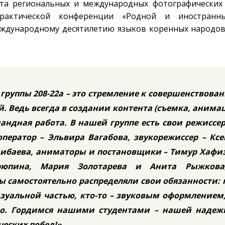
ата региональных и международных фотографических
практической конференции «Родной и иностран
ждународному десятилетию языков коренных народов
группы 208-22а – это стремление к совершенствова
. Ведь всегда в создании контента (съемка, анима
андная работа. В нашей группе есть свои режиссе
оператор – Эльвира Вагабова, звукорежиссер – Кс
ибаева, аниматоры и постановщики – Тимур Хафиз
рюпина, Мария Золотарева и Анита Рыжкова
 самостоятельно распределяли свои обязанности: 
изуальной частью, кто-то – звуковым оформлением
вно. Гордимся нашими студентами – нашей надеж
еских побед!».