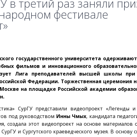
У в третий раз заняли пр
ународном фестивале
т»
тского государственного университета одерживаю
бных фильмов и инновационного образовательно
низует Лига преподавателей высшей школы при
Российской Федерации. Торжественная церемония 
Москве на площадке Российской академии образов
н.
истика» СурГУ представили видеопроект «Легенды и
нтов под руководством
Инны Чмых
, кандидата педагог
я, создала этот видеопроект на основе материалов
урГУ и Сургутского краеведческого музея. В основу 