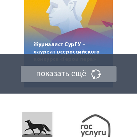
Журналист СурГУ –
лауреат всероссийского
конкурса «Герои пера»
показать ещё
19 июня 2020