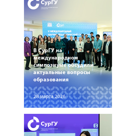
В СурГУ на
международном
симпозиуме обсудили
актуальные вопросы
образования
28 марта 2026