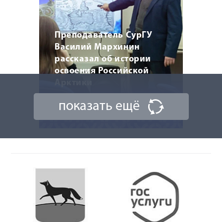
Преподаватель СурГУ
Василий Мархинин
рассказал об истории
освоения Российской
Арктики
показать ещё
20 марта 2026