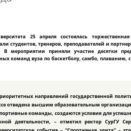
иверситета 25 апреля состоялась торжественна
али студентов, тренеров, преподавателей и партне
а. В мероприятии приняли участие десятки пре
ных команд вуза по баскетболу, самбо, плаванию,
 приоритетных направлений государственной поли
цессе отведена высшим образовательным организац
спортивные команды, создаются условия для успеш
ной деятельности, – отметил ректор СурГУ Сер
верситетское событие – “Спортивная элита” – эт