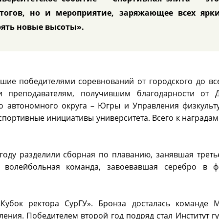
тогов, но и мероприятие, заряжающее всех ярк
рять новые высоты».
вшие победителями соревнований от городского до вс
 преподавателям, получившим благодарности от Д
го автономного округа – Югры и Управления физкульт
спортивные инициативы университета. Всего к наградам
году разделили сборная по плаванию, занявшая третье
я волейбольная команда, завоевавшая серебро в ф
Кубок ректора СурГУ». Бронза досталась команде 
вления. Победителем второй год подряд стал Институт 