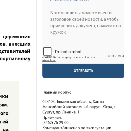
я церемония
ров, внесших
дставителей
 спортивному
ОТПРАВИТЬ
Главный корпус
тики
628403, Тюменская область, Ханты-
иям.
Мансийский автономный округ - Югра, г.
ного
Сургут, пр. Ленина, 1
Приемная:
гей
(3462) 76-29-00
Комендант/инженер по эксплуатации
о не