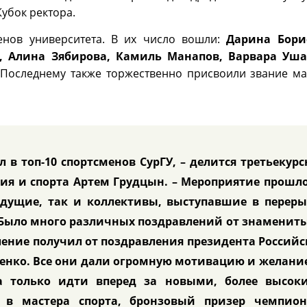
убок ректора.
енов университета. В их число вошли:
Дарина Бори
, Алина Зябирова, Камиль Манапов, Варвара Уша
 Последнему также торжественно присвоили звание ма
 в топ-10 спортсменов СурГУ, – делится третьекур
ия и спорта Артем Грудцын. – Мероприятие прошл
едущие, так и коллективы, выступавшие в переры
Было много различных поздравлений от знамениты
ление получил от поздравления президента Россий
енко. Все они дали огромную мотивацию и желани
 а только идти вперед за новыми, более высок
 в мастера спорта, бронзовый призер чемпион