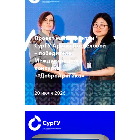
Проект магистрантки
СурГУ Арины Поспеловой
– победитель
Международного
конкурса
«#ДоброАрктика»
20 июля 2026