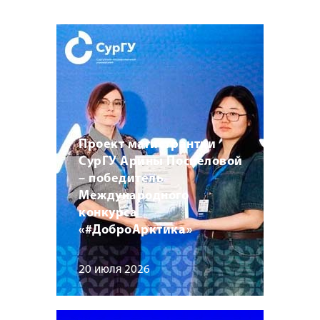
Проект магистрантки
СурГУ Арины Поспеловой
– победитель
Международного
конкурса
«#ДоброАрктика»
20 июля 2026