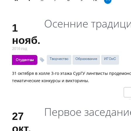
Осенние традиц
1
нояб.
2016 год
Творчество
Образование
ИГОиС
Студентам
31 октября в холле 3-го этажа СурГУ лингвисты продемон
тематические конкурсы и викторины.
Первое заседание
27
окт.