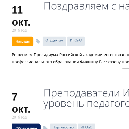
Поздравляем с н
11
окт.
2016 год
Студентам
ИГОиС
Награды
Решением Президиума Российской академии естествознани
профессионального образования Филиппу Рассказову при
Преподаватели 
7
уровень педагого
окт.
2016 год
Партнерство
ИГОиС
Образование