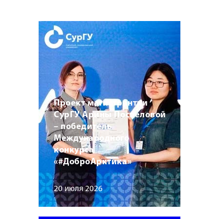
Проект магистрантки
СурГУ Арины Поспеловой
– победитель
Международного
конкурса
«#ДоброАрктика»
20 июля 2026