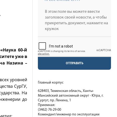
.
«Наука 60-й
ситете уже в
ча Назина –
ОТПРАВИТЬ
всех уровней
Главный корпус
щества СурГУ,
628403, Тюменская область, Ханты-
сударства. На
Мансийский автономный округ - Югра, г.
инженерии до
Сургут, пр. Ленина, 1
Приемная:
(3462) 76-29-00
Комендант/инженер по эксплуатации
метил: