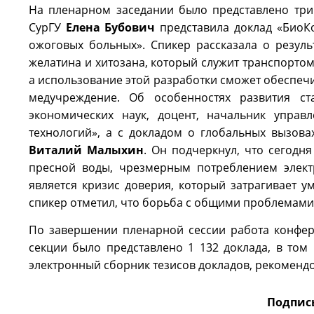
На пленарном заседании было представлено три
СурГУ
Елена Бубович
представила доклад «БиоКо
ожоговых больных». Спикер рассказала о резуль
желатина и хитозана, который служит транспортом
а использование этой разработки сможет обеспеч
медучреждение. Об особенностях развития ст
экономических наук, доцент, начальник упра
технологий», а с докладом о глобальных вызова
Виталий Малыхин
. Он подчеркнул, что сегодн
пресной воды, чрезмерным потреблением элект
является кризис доверия, который затрагивает 
спикер отметил, что борьба с общими проблемами
По завершении пленарной сессии работа конфер
секции было представлено 1 132 доклада, в том
электронный сборник тезисов докладов, рекоменд
Подпис