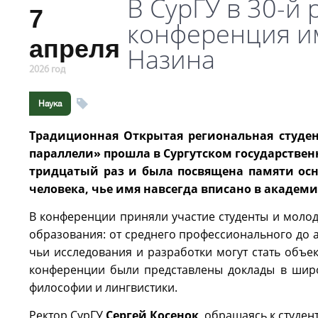
В СурГУ в 30-й 
7
конференция им
апреля
Назина
2026 год
Наука
Традиционная Открытая региональная студен
параллели» прошла в Сургутском государственн
тридцатый раз и была посвящена памяти осно
человека, чье имя навсегда вписано в академ
В конференции приняли участие студенты и молод
образования: от среднего профессионального до а
чьи исследования и разработки могут стать объек
конференции были представлены доклады в широ
философии и лингвистики.
Ректор СурГУ
Сергей Косенок
, обращаясь к студе