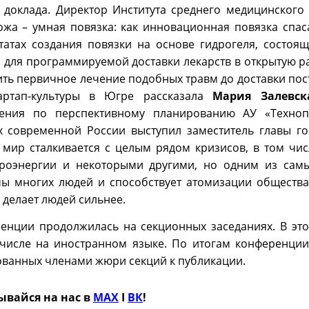
 доклада. Директор Института среднего медицинского
жа – умная повязка: как инновационная повязка спас
татах создания повязки на основе гидрогеля, состоящ
 для программируемой доставки лекарств в открытую р
ить первичное лечение подобных травм до доставки пос
артап-культуры в Югре рассказала
Мария Залевск
вления по перспективному планированию АУ «Техноп
х современной России выступил заместитель главы го
я мир сталкивается с целым рядом кризисов, в том чис
роэнергии и некоторыми другими, но одним из сам
умы многих людей и способствует атомизации общества
 делает людей сильнее.
енции продолжилась на секционных заседаниях. В это
 числе на иностранном языке. По итогам конференции
ованных членами жюри секций к публикации.
ывайся на нас в
MAX
Ӏ
ВК
!