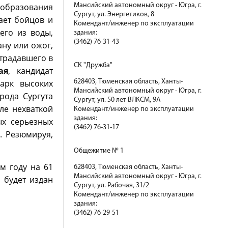
 образования
Мансийский автономный округ - Югра, г.
Сургут, ул. Энергетиков, 8
ает бойцов и
Комендант/инженер по эксплуатации
его из воды,
здания:
(3462) 76-31-43
ану или ожог,
традавшего в
СК "Дружба"
ая
, кандидат
арк высоких
628403, Тюменская область, Ханты-
Мансийский автономный округ - Югра, г.
рода Сургута
Сургут, ул. 50 лет ВЛКСМ, 9А
ле нехваткой
Комендант/инженер по эксплуатации
здания:
ых серьезных
(3462) 76-31-17
. Резюмируя,
Общежитие № 1
м году на 61
628403, Тюменская область, Ханты-
Мансийский автономный округ - Югра, г.
 будет издан
Сургут, ул. Рабочая, 31/2
Комендант/инженер по эксплуатации
здания:
(3462) 76-29-51