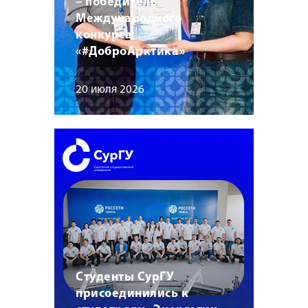
– победитель
Международного
конкурса
«#ДоброАрктика»
20 июля 2026
Студенты СурГУ
присоединились к