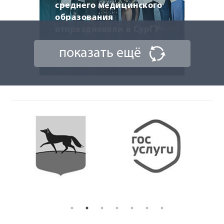
среднего медицинского
образования
отпраздновали в СурГУ
показать ещё
22 мая 2026